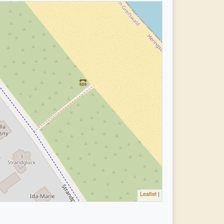
Leaflet
|