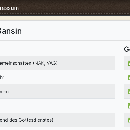
ressum
Bansin
G
emeinschaften (NAK, VAG)
hr
onen
end des Gottesdienstes)