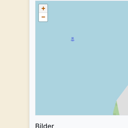
+
−
Bilder