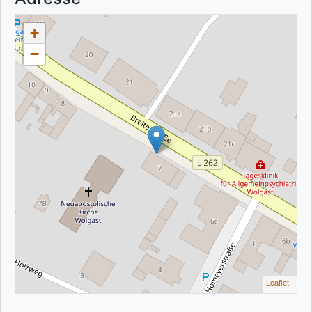
+
−
Leaflet
|