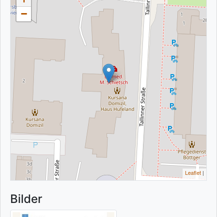
−
Leaflet
|
Bilder