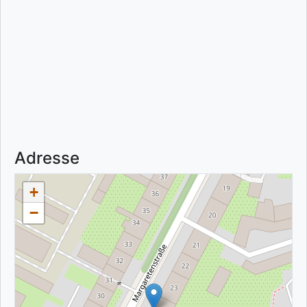
Adresse
+
−