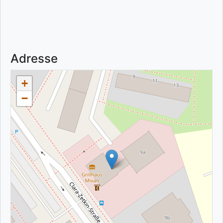
Adresse
+
−