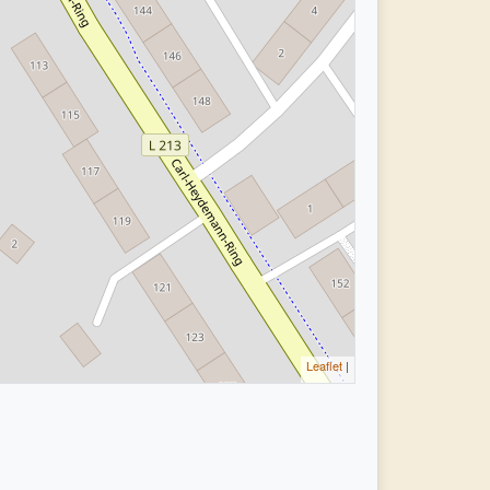
Leaflet
|