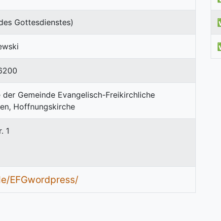
des Gottesdienstes)
ewski
6200
. 1
.de/EFGwordpress/