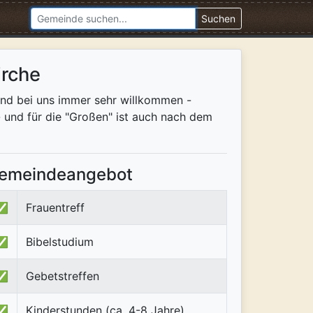
Suchen
irche
sind bei uns immer sehr willkommen -
- und für die "Großen" ist auch nach dem
emeindeangebot
✅
Frauentreff
✅
Bibelstudium
✅
Gebetstreffen
✅
Kinderstunden (ca. 4-8 Jahre)