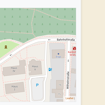
Leaflet
|