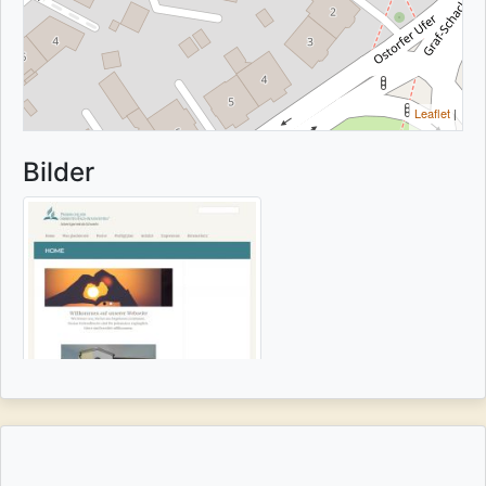
Leaflet
|
Bilder