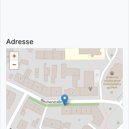
Adresse
+
−