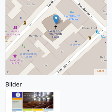
Leaflet
|
Bilder