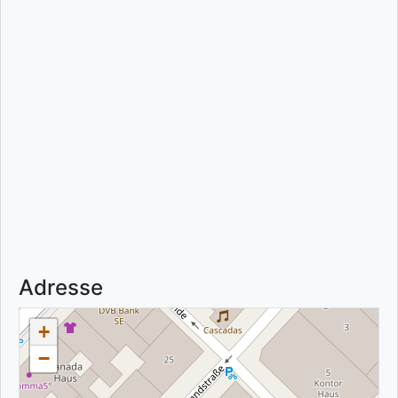
Adresse
+
−