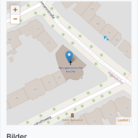
+
−
Leaflet
|
Bilder