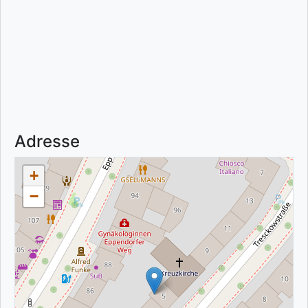
Adresse
+
−