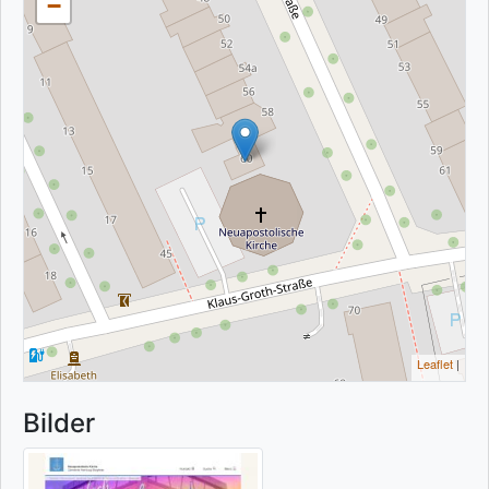
−
Leaflet
|
Bilder