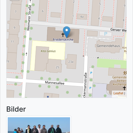
Leaflet
|
Bilder