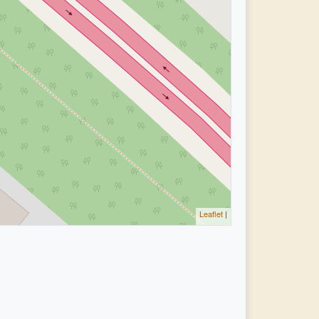
Leaflet
|