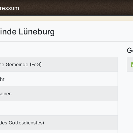
ressum
einde Lüneburg
G
che Gemeinde (FeG)
hr
sonen
des Gottesdienstes)