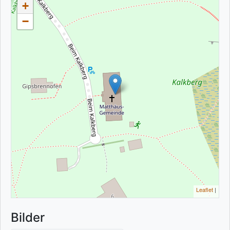
+
−
Leaflet
|
Bilder