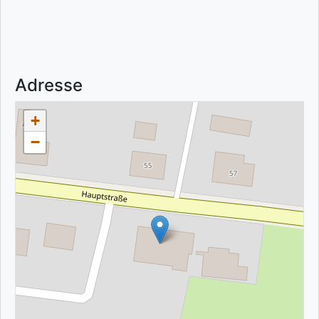
Adresse
+
−