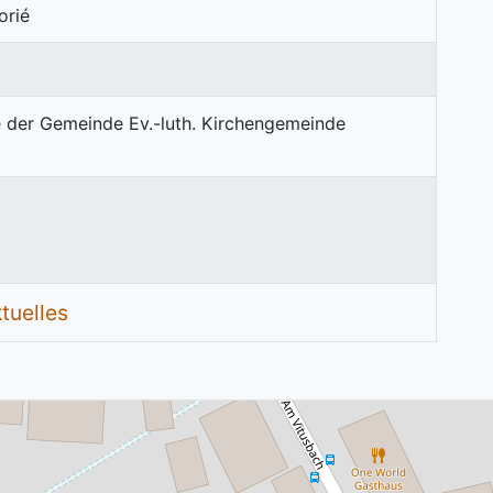
orié
ktuelles