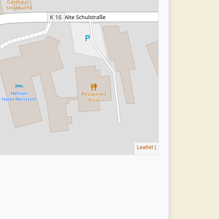
Leaflet
|