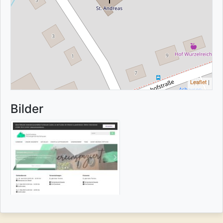
Leaflet
|
Bilder