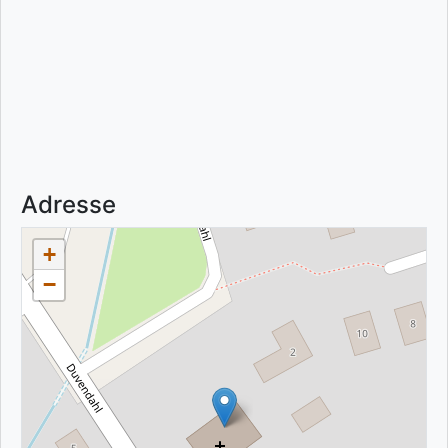
Adresse
+
−