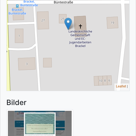
Leaflet
|
Bilder