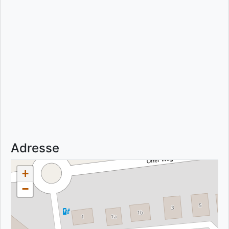
Adresse
+
−