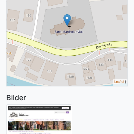
Leaflet
|
Bilder