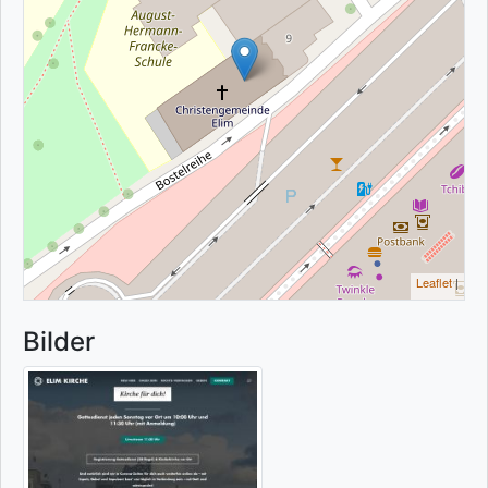
Leaflet
|
Bilder