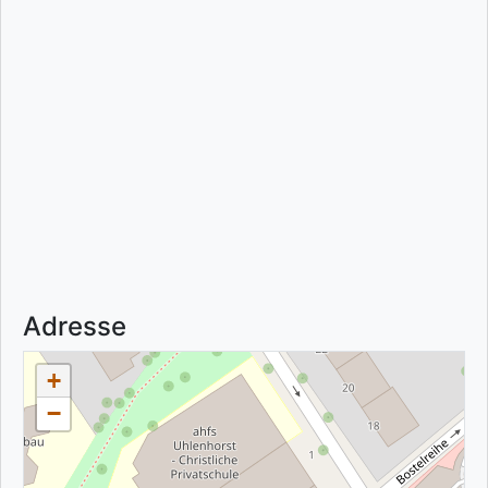
Adresse
+
−