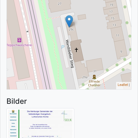
Leaflet
|
Bilder