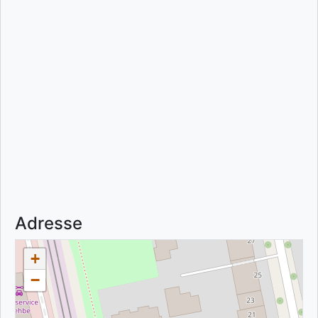
Adresse
+
−