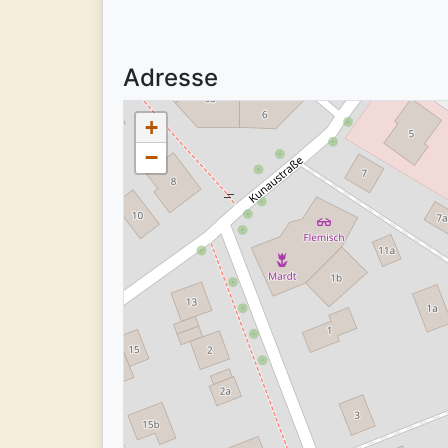
Adresse
+
−