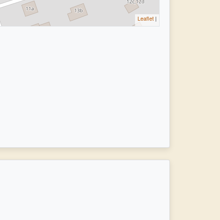
Leaflet
|