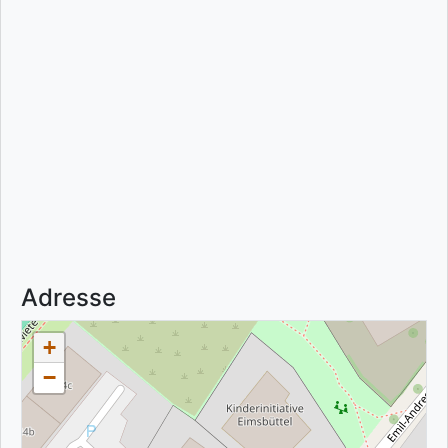
Adresse
+
−