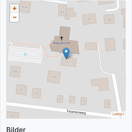
+
−
Leaflet
|
Bilder