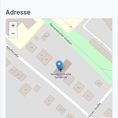
Adresse
+
−