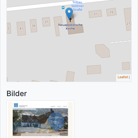
Leaflet
|
Bilder