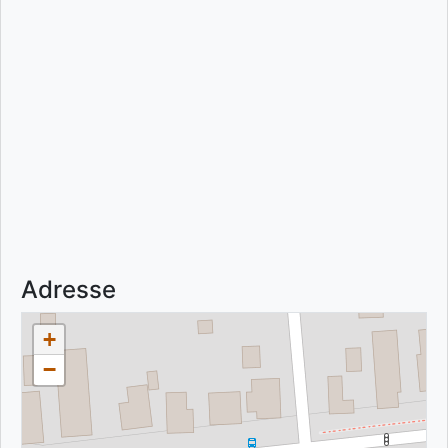
Adresse
+
−