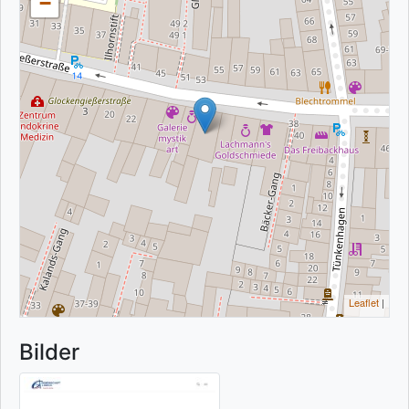
−
Leaflet
|
Bilder