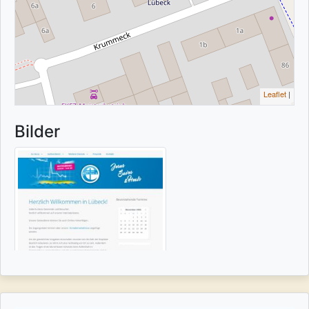
Leaflet
|
Bilder