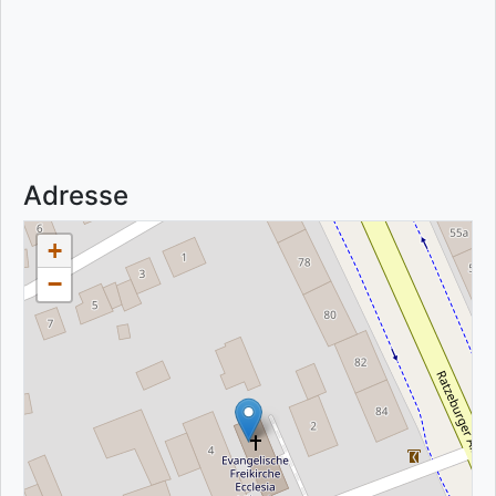
Adresse
+
−