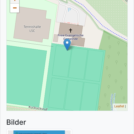
−
Leaflet
|
Bilder