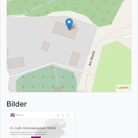
Leaflet
|
Bilder