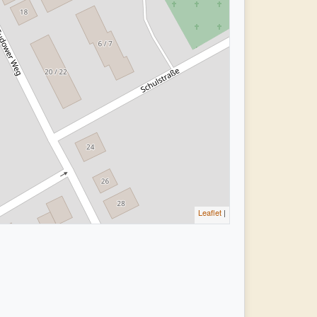
Leaflet
|