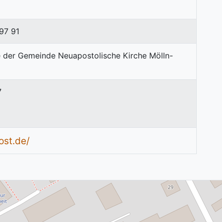
97 91
7
ost.de/