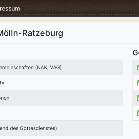
ressum
Mölln-Ratzeburg
G
emeinschaften (NAK, VAG)
hr
onen
end des Gottesdienstes)