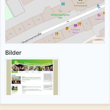
Leaflet
|
Bilder