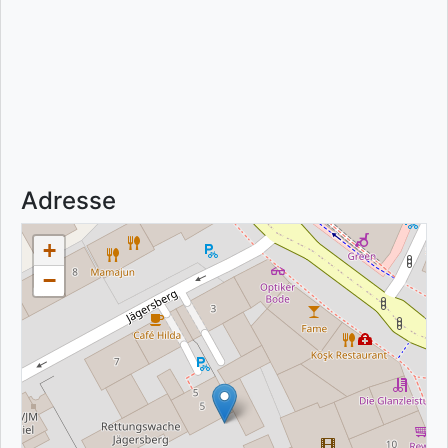
Adresse
+
−