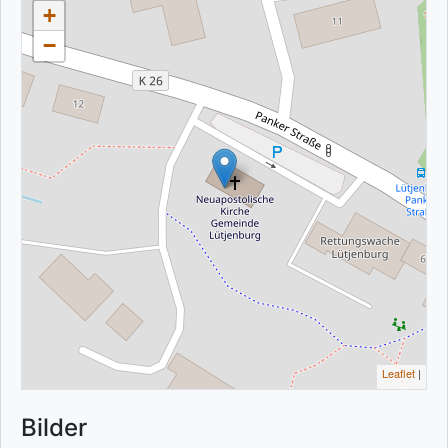
+
−
Leaflet
|
Bilder