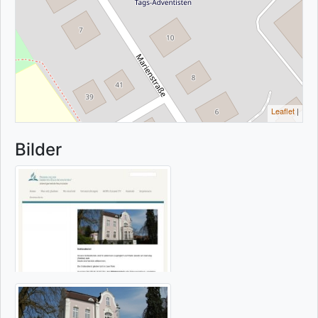
Leaflet
|
Bilder