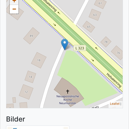
+
−
Leaflet
|
Bilder