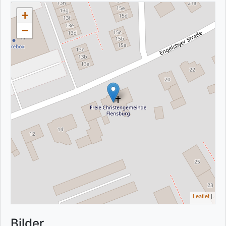
+
−
Leaflet
|
Bilder