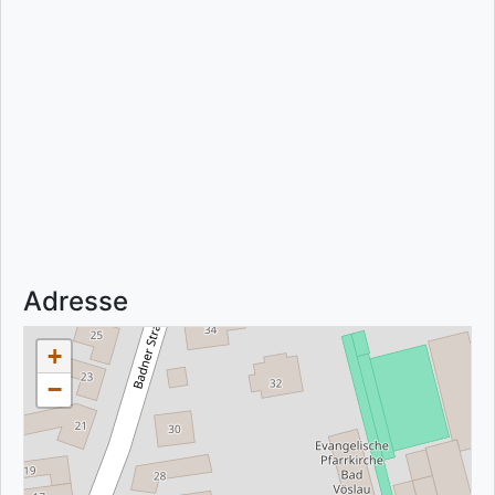
Adresse
+
−