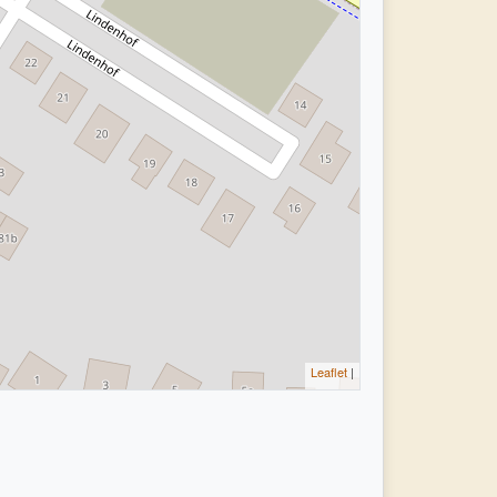
Leaflet
|