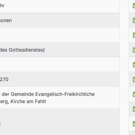
hr
sonen
des Gottesdienstes)
7270
g