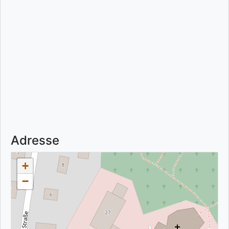
Adresse
+
−