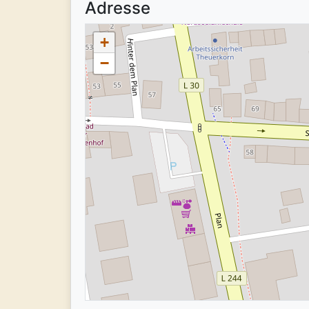
Adresse
+
−