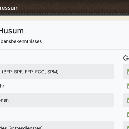
ressum
 Husum
aubensbekenntnisses
G
 (BFP, BPF, FFP, FCG, SPM)
hr
onen
des Gottesdienstes)