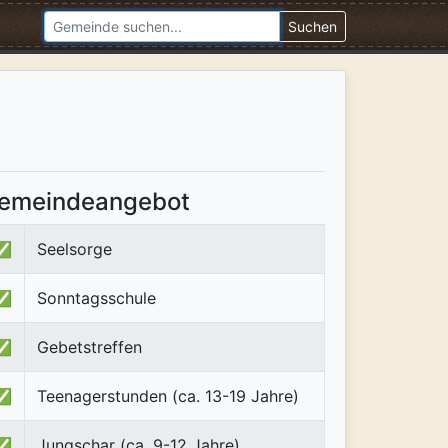
Suchen
emeindeangebot
✅
Seelsorge
✅
Sonntagsschule
✅
Gebetstreffen
✅
Teenagerstunden (ca. 13-19 Jahre)
✅
Jungschar (ca. 9-12 Jahre)