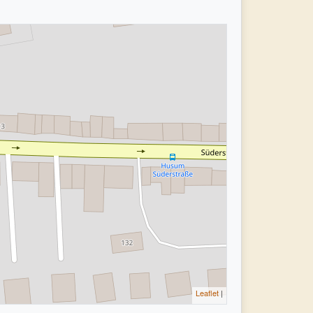
Leaflet
|