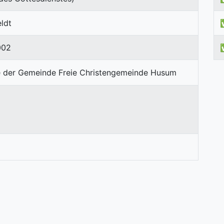
ldt
002