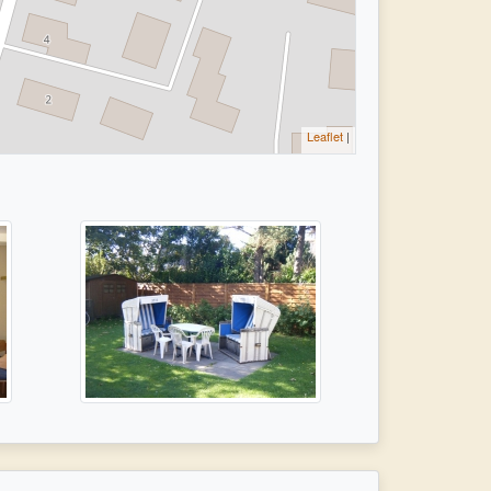
Leaflet
|