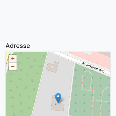
Adresse
+
−