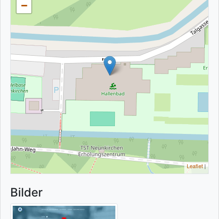
−
Leaflet
|
Bilder