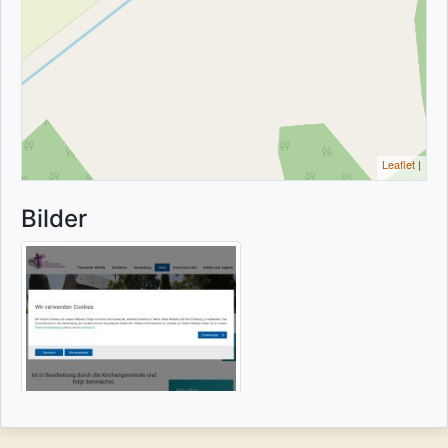
Leaflet
|
Bilder