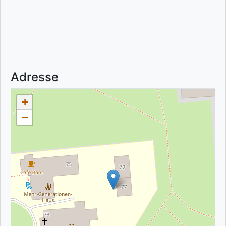
Adresse
+
−