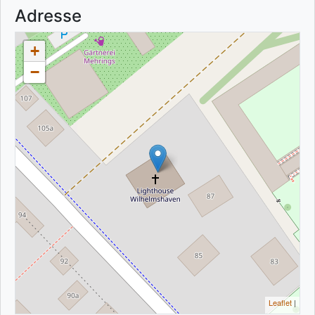
Adresse
+
−
Leaflet
|