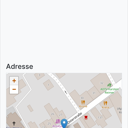
Adresse
+
−