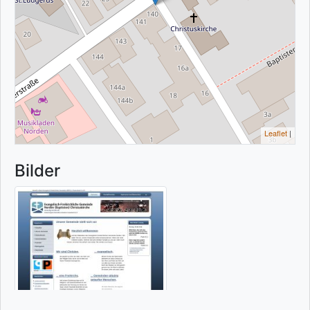
Leaflet
|
Bilder