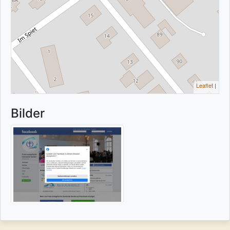
Leaflet
|
Bilder