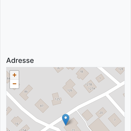
Adresse
+
−